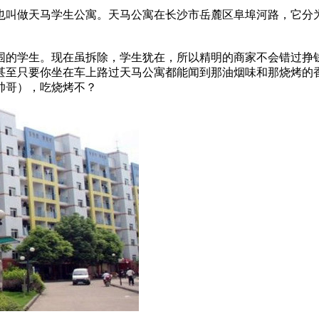
也叫做天马学生公寓。天马公寓在长沙市岳麓区阜埠河路，它分
围的学生。现在虽拆除，学生犹在，所以精明的商家不会错过挣
甚至只要你坐在车上路过天马公寓都能闻到那油烟味和那烧烤的
帅哥），吃烧烤不？