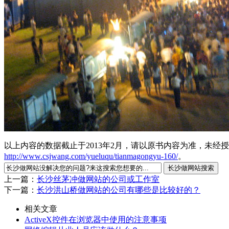
以上内容的数据截止于2013年2月，请以原书内容为准，未
http://www.csjwang.com/yueluqu/tianmagongyu-160/
。
上一篇：
长沙丝茅冲做网站的公司或工作室
下一篇：
长沙洪山桥做网站的公司有哪些是比较好的？
相关文章
ActiveX控件在浏览器中使用的注意事项