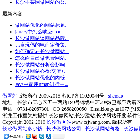
长沙韭菜园做网站的公...
最新内容
做网站优化的网站标题...
jquery中怎么响应span...
长沙做网站谈网站品牌...
儿童玩偶的电商定价策...
如何确定在长沙做网站...
怎么给自己做免费网站...
长沙做网站分析会影响...
长沙做网站心得:交流+...
长沙做网站优化的内链...
Java中调用nmap进行主...
做网站
版权所有 2009-2015 湘ICP备11020044号
sitemap
地址：长沙市天心区五一西路189号锦绣中环29楼(已搬至岳麓区金
电话：0731-82067301 QQ:2668200050 Email:longyun1077@16
湘龙工作室为您提供:长沙做网站,长沙建站,长沙网站开发,软件
Copyright 2002-2010
长沙做网站
www.csjwang.com. 版权所有
长沙做网站多少钱
长沙做网站公司
长沙做网站价格
长沙做
分享到：